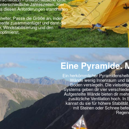
unterschiedliche Jahreszeiten. Hier
das diesen Anforderungen standhalten
helter. Passe die Größe an, indem
emente zusammenfügst und dann die
e, Windstabilisierung und den
ptimierst.
Eine Pyramide. 
Ein herkömmlicher Pyramidenshelter
Wände wenig Innenraum und läß
Boden versiegeln. Die vielseit
Systems geben dir vier verschied
Aufgestellte Wände bieten dir mehr
zusätzliche Ventilation hoch. In
kannst du sie für höhere Stabilit
mit Steinen oder Schnee befes
Regens