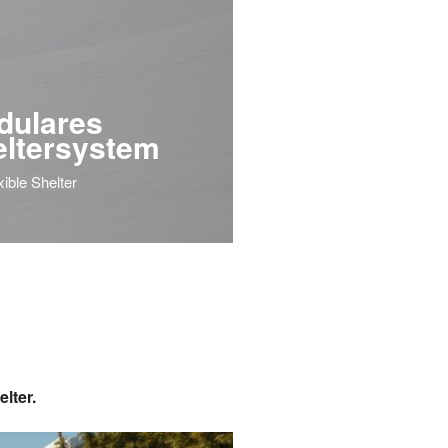
dulares
eltersystem
xible Shelter
lter.