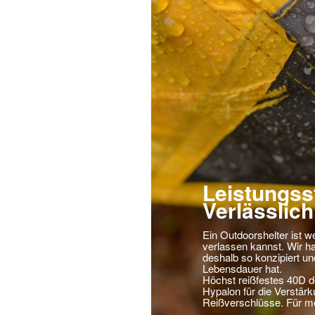
Leistungss
Verlässlich
Ein Outdoorshelter ist w
verlassen kannst. Wir 
deshalb so konzipiert und
Lebensdauer hat.
Höchst reißfestes 40D do
Hypalon für die Verstär
Reißverschlüsse. Für m