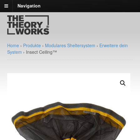
Navigation
Home
›
Produkte
›
Modulares Sheltersystem
›
Erweitere dein
System
›
Insect Ceiling™