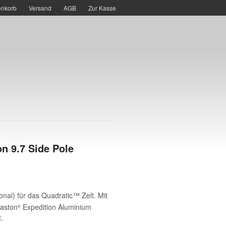
nkorb
Versand
AGB
Zur Kasse
n 9.7 Side Pole
onal) für das Quadratic™ Zelt. Mit
Easton
Expedition Aluminium
®
t.