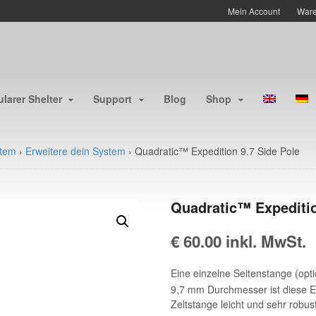
Mein Account
Ware
larer Shelter
Support
Blog
Shop
stem
›
Erweitere dein System
›
Quadratic™ Expedition 9.7 Side Pole
Quadratic™ Expeditio
€
60.00
inkl. MwSt.
Eine einzelne Seitenstange (opti
9,7 mm Durchmesser ist diese 
Zeltstange leicht und sehr robus